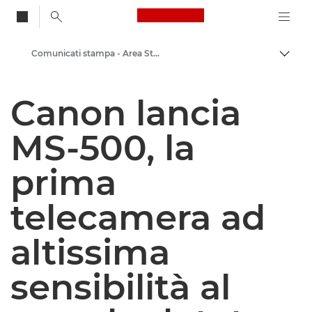
Canon Logo, back to
Comunicati stampa - Area Stampa di Canon
Attiv
Canon
Canon lancia
Area stampa
MS-500, la
prima
telecamera ad
altissima
sensibilità al