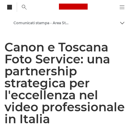
Canon Logo, back to
Comunicati stampa - Area Stampa di Canon
Attiv
Canon
Canon e Toscana
Area stampa
Foto Service: una
partnership
strategica per
l'eccellenza nel
video professionale
in Italia