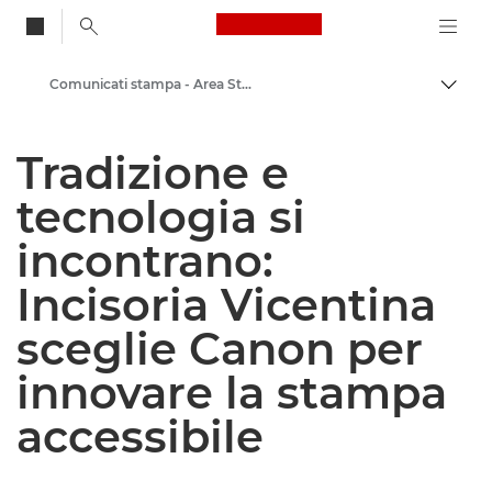
Canon Logo, back to
Comunicati stampa - Area Stampa di Canon
Attiv
Canon
Tradizione e
Area stampa
tecnologia si
incontrano:
Incisoria Vicentina
sceglie Canon per
innovare la stampa
accessibile