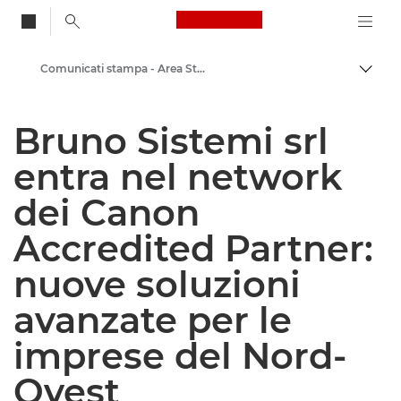
Canon Logo, back to
Comunicati stampa - Area Stampa di Canon
Attiv
Canon
Bruno Sistemi srl
Area stampa
entra nel network
dei Canon
Accredited Partner:
nuove soluzioni
avanzate per le
imprese del Nord-
Ovest