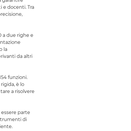
a garantire
i e docenti. Tra
precisione,
 a due righe e
entazione
o la
rivanti da altri
54 funzioni.
rigida, è lo
are a risolvere
 essere parte
strumenti di
iente.