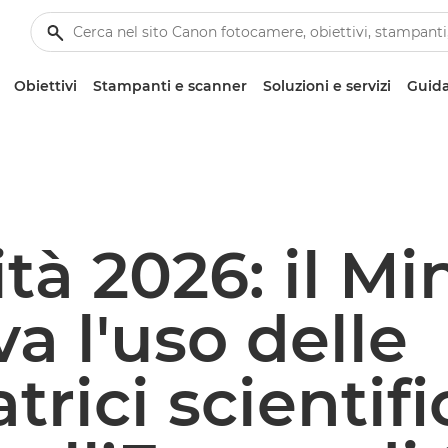
Obiettivi
Stampanti e scanner
Soluzioni e servizi
Guida
tà 2026: il Mi
a l'uso delle
atrici scientif