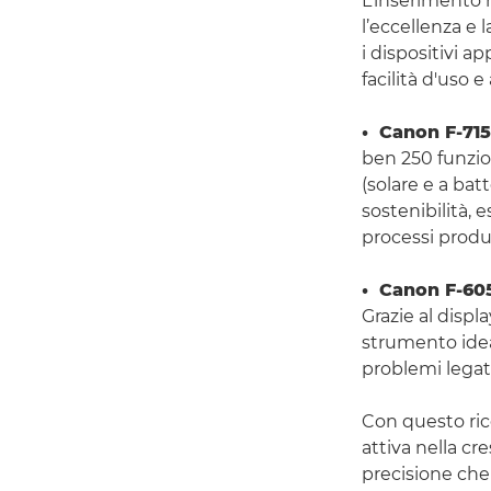
L’inserimento n
l’eccellenza e 
i dispositivi a
facilità d'uso e 
• Canon F-71
ben 250 funzio
(solare e a bat
sostenibilità, e
processi produt
• Canon F-60
Grazie al displa
strumento idea
problemi legati
Con questo ric
attiva nella c
precisione che