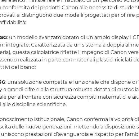
ell’elenco ministeriale è il risultato di un percorso volto 
la conformità dei prodotti Canon alle necessità di student
pprovati si distinguono due modelli progettati per offrire 
affidabilità:
5SG
: un modello avanzato dotato di un ampio display LCD
ni integrate. Caratterizzata da un sistema a doppia alim
teria), questa calcolatrice riflette l’impegno di Canon vers
ssendo realizzata in parte con materiali plastici riciclati de
tivi del brand;
5G
: una soluzione compatta e funzionale che dispone di 1
y a grandi cifre e alla struttura robusta dotata di custodia 
le per affrontare con sicurezza compiti matematici e aiut
 alle discipline scientifiche.
onoscimento istituzionale, Canon conferma la volontà di
rescita delle nuove generazioni, mettendo a disposizione 
 uniscono prestazioni d’avanguardia e rispetto per l’amb