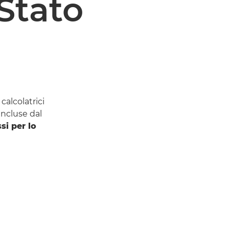
Stato
calcolatrici
incluse dal
si per lo