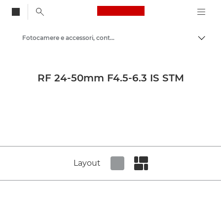
Canon Logo, back to
Fotocamere e accessori, contenuti sui prodotti - Area Stampa di Canon
Attiv
Canon
Area stampa
RF 24-50mm F4.5-6.3 IS STM
Immagini dei prodotti - Area Stampa di Canon
Layout
Set tiled view
Set masonry view