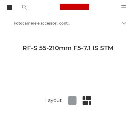
Canon Logo, back to
Fotocamere e accessori, contenuti sui prodotti - Area Stampa di Canon
Attiv
Canon
Area stampa
RF-S 55-210mm F5-7.1 IS STM
Immagini dei prodotti - Area Stampa di Canon
Layout
Set tiled view
Set masonry view