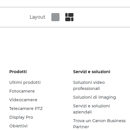
Layout
Set tiled view
Set masonry view
Prodotti
Servizi e soluzioni
Ultimi prodotti
Soluzioni video
professionali
Fotocamere
Soluzioni di imaging
Videocamere
Servizi e soluzioni
Telecamere PTZ
aziendali
Display Pro
Trova un Canon Business
Obiettivi
Partner