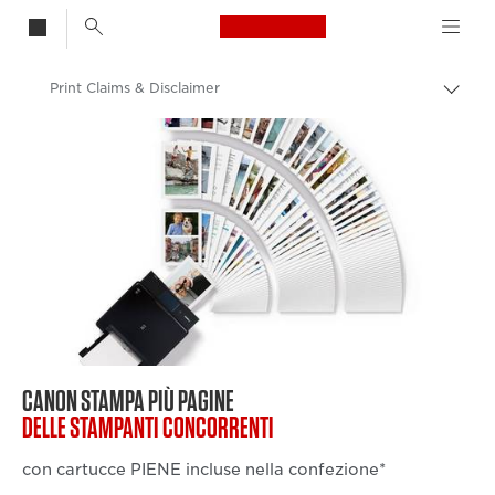
Canon Logo, back t
Print Claims & Disclaimer
Attiv
brea
Canon
CANON STAMPA PIÙ PAGINE
DELLE STAMPANTI CONCORRENTI
con cartucce PIENE incluse nella confezione*