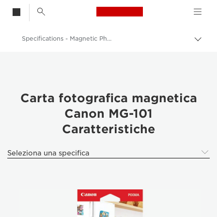
Canon Logo, back t
Specifications - Magnetic Photo Paper MG-101 -
Attiv
brea
Canon
Stampanti Canon
Carta fotografica
Carta fotografica magnetica
Canon MG-101
Canon Magnetic Photo Paper MG-101
Caratteristiche
Seleziona una specifica