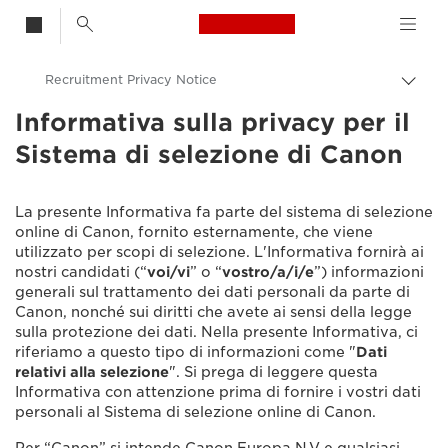
Canon Logo, back t
Recruitment Privacy Notice
Attiv
brea
Informativa sulla privacy per il
Canon
Sistema di selezione di Canon
Privacy Trust Center
Informativa sulla privacy
La presente Informativa fa parte del sistema di selezione
online di Canon, fornito esternamente, che viene
utilizzato per scopi di selezione. L'Informativa fornirà ai
nostri candidati (“
voi/vi
” o “
vostro/a/i/e
”) informazioni
generali sul trattamento dei dati personali da parte di
Canon, nonché sui diritti che avete ai sensi della legge
sulla protezione dei dati. Nella presente Informativa, ci
riferiamo a questo tipo di informazioni come "
Dati
relativi alla selezione
". Si prega di leggere questa
Informativa con attenzione prima di fornire i vostri dati
personali al Sistema di selezione online di Canon.