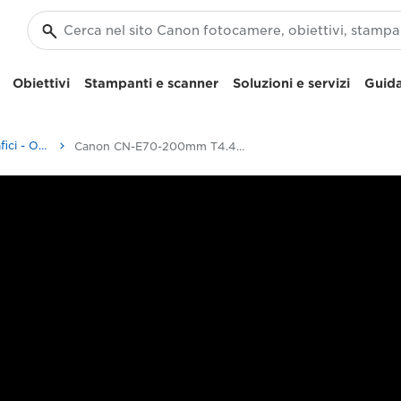
Obiettivi
Stampanti e scanner
Soluzioni e servizi
Guida
Obiettivi cinematografici - Ottiche 4K
Canon CN-E70-200mm T4.4 L IS - Cinema lenses - 4K Lenses