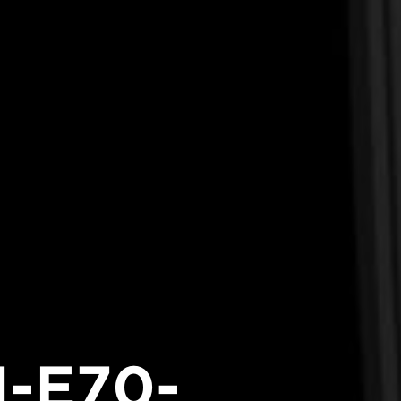
-E70-