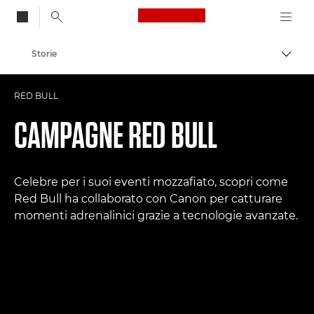
Canon Logo, back to
Storie
Attiv
Canon
RED BULL
Fotografia e video professionali
CAMPAGNE RED BULL
Celebre per i suoi eventi mozzafiato, scopri come
Red Bull ha collaborato con Canon per catturare
momenti adrenalinici grazie a tecnologie avanzate.