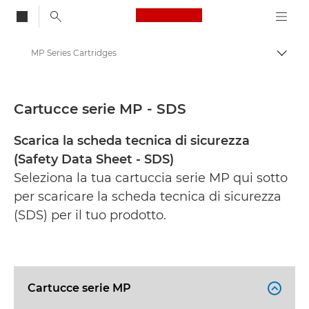
Canon Logo, back to
MP Series Cartridges
Attiv
Canon
Schede tecniche di sicurezza
Cartucce serie MP - SDS
Scarica la scheda tecnica di sicurezza
(Safety Data Sheet - SDS)
Seleziona la tua cartuccia serie MP qui sotto
per scaricare la scheda tecnica di sicurezza
(SDS) per il tuo prodotto.
Cartucce serie MP
