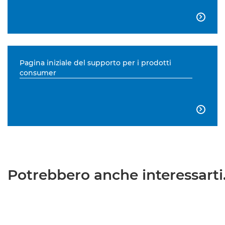

Pagina iniziale del supporto per i prodotti
consumer

Potrebbero anche interessarti.