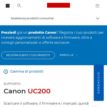
Canon Logo, back to
Assistenza prodotti consumer
Attiv
Canon
Possiedi
già un
prodotto Canon
? Registra i tuoi prodotti per
ricevere aggiornamenti di software e firmware, oltre a
consigli personalizzati e offerte esclusive
ANNULLA
REGISTRA SUBITO I TUOI PRODOTTI
Gamma di prodotti

SONDAGGIO
SUPPORTO
Canon
UC200
Scaricare il software, il firmware e i manuali, quindi