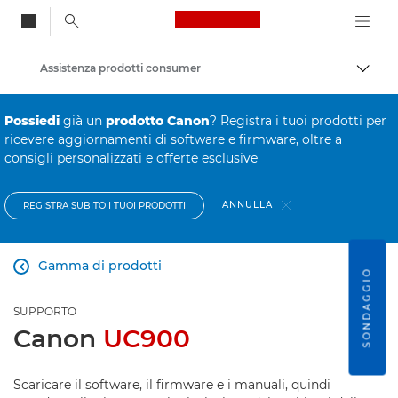
Canon Logo, back to
Assistenza prodotti consumer
Attiv
Canon
Possiedi
già un
prodotto Canon
? Registra i tuoi prodotti per
ricevere aggiornamenti di software e firmware, oltre a
consigli personalizzati e offerte esclusive
ANNULLA
REGISTRA SUBITO I TUOI PRODOTTI
Gamma di prodotti

SONDAGGIO
SUPPORTO
Canon
UC900
Scaricare il software, il firmware e i manuali, quindi