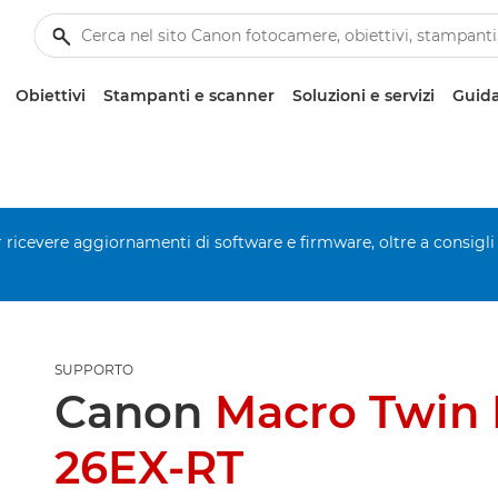
Obiettivi
Stampanti e scanner
Soluzioni e servizi
Guida
er ricevere aggiornamenti di software e firmware, oltre a consigli
SUPPORTO
Canon
Macro Twin 
26EX-RT