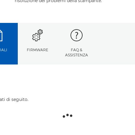
risoluzione dei problemi della stampante.
ALI
FIRMWARE
FAQ &
ASSISTENZA
ti di seguito.