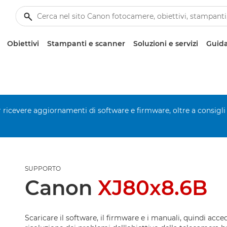
Obiettivi
Stampanti e scanner
Soluzioni e servizi
Guida
er ricevere aggiornamenti di software e firmware, oltre a consigli
SUPPORTO
Canon
XJ80x8.6B
Scaricare il software, il firmware e i manuali, quindi acced