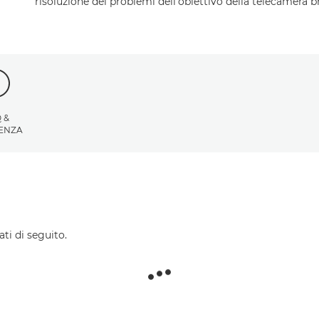
risoluzione dei problemi dell'obiettivo della telecamera b
 &
TENZA
ti di seguito.