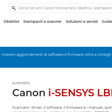
Obiettivi
Stampanti e scanner
Soluzioni e servizi
Guida
er ricevere aggiornamenti di software e firmware, oltre a consigli
SUPPORTO
Canon
i-SENSYS LB
Scaricare i driver, il software, il firmware e i manuali, qui