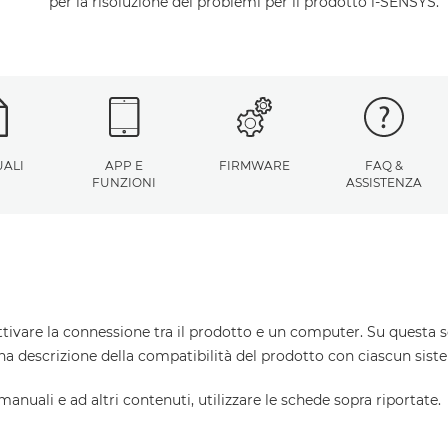
per la risoluzione dei problemi per il prodotto i-SENSYS.
ALI
APP E
FIRMWARE
FAQ &
FUNZIONI
ASSISTENZA
ttivare la connessione tra il prodotto e un computer. Su questa s
una descrizione della compatibilità del prodotto con ciascun sist
 manuali e ad altri contenuti, utilizzare le schede sopra riportate.