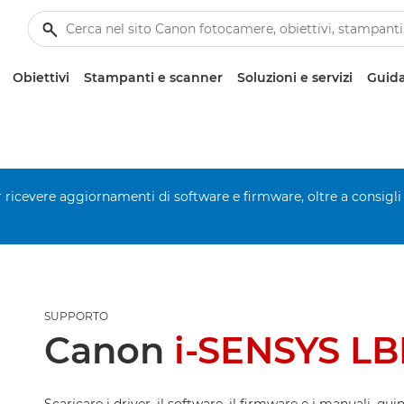
Obiettivi
Stampanti e scanner
Soluzioni e servizi
Guida
er ricevere aggiornamenti di software e firmware, oltre a consigli
SUPPORTO
Canon
i-SENSYS LB
Scaricare i driver, il software, il firmware e i manuali, qui