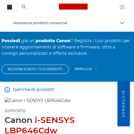
Canon Logo, back to
Assistenza prodotti consumer
Attiv
Canon
Possiedi
già un
prodotto Canon
? Registra i tuoi prodotti per
ricevere aggiornamenti di software e firmware, oltre a
consigli personalizzati e offerte esclusive
ANNULLA
REGISTRA SUBITO I TUOI PRODOTTI
Gamma di prodotti

SONDAGGIO
SUPPORTO
Canon
i-SENSYS
LBP646Cdw