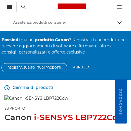
Canon Logo, back to
Assistenza prodotti consumer
Attiv
Canon
Possiedi
già un
prodotto Canon
? Registra i tuoi prodotti per
ricevere aggiornamenti di software e firmware, oltre a
consigli personalizzati e offerte esclusive
ANNULLA
REGISTRA SUBITO I TUOI PRODOTTI
Gamma di prodotti

SONDAGGIO
SUPPORTO
Canon
i-SENSYS LBP722Cdw