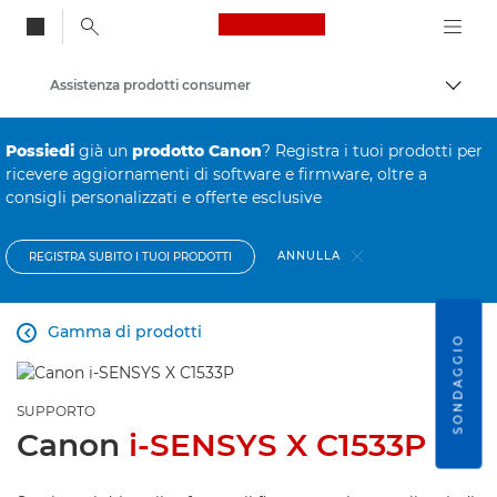
Canon Logo, back to
Assistenza prodotti consumer
Attiv
Canon
Possiedi
già un
prodotto Canon
? Registra i tuoi prodotti per
ricevere aggiornamenti di software e firmware, oltre a
consigli personalizzati e offerte esclusive
ANNULLA
REGISTRA SUBITO I TUOI PRODOTTI
Gamma di prodotti

SONDAGGIO
SUPPORTO
Canon
i-SENSYS X C1533P