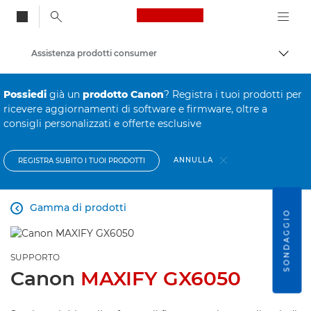
Canon Logo, back to
Assistenza prodotti consumer
Attiv
Canon
Possiedi
già un
prodotto Canon
? Registra i tuoi prodotti per
ricevere aggiornamenti di software e firmware, oltre a
consigli personalizzati e offerte esclusive
ANNULLA
REGISTRA SUBITO I TUOI PRODOTTI
Gamma di prodotti

SONDAGGIO
SUPPORTO
Canon
MAXIFY GX6050