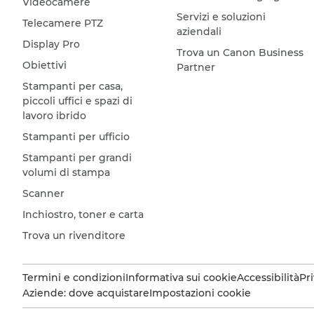
Videocamere
Servizi e soluzioni
Telecamere PTZ
aziendali
Display Pro
Trova un Canon Business
Obiettivi
Partner
Stampanti per casa,
piccoli uffici e spazi di
lavoro ibrido
Stampanti per ufficio
Stampanti per grandi
volumi di stampa
Scanner
Inchiostro, toner e carta
Trova un rivenditore
Termini e condizioni
Informativa sui cookie
Accessibilità
Pr
Aziende: dove acquistare
Impostazioni cookie