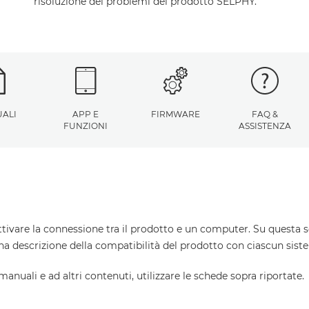
risoluzione dei problemi del prodotto SELPHY.
ALI
APP E
FIRMWARE
FAQ &
FUNZIONI
ASSISTENZA
ttivare la connessione tra il prodotto e un computer. Su questa s
una descrizione della compatibilità del prodotto con ciascun sist
 manuali e ad altri contenuti, utilizzare le schede sopra riportate.