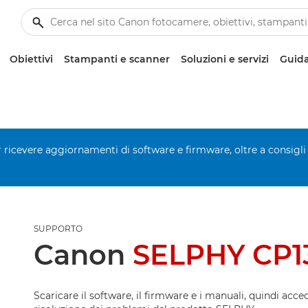
Obiettivi
Stampanti e scanner
Soluzioni e servizi
Guida
er ricevere aggiornamenti di software e firmware, oltre a consigli
SUPPORTO
Canon
SELPHY CP1
Scaricare il software, il firmware e i manuali, quindi acced