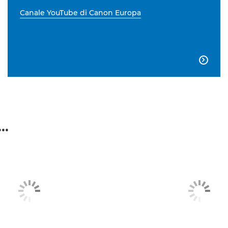
Canale YouTube di Canon Europa

..