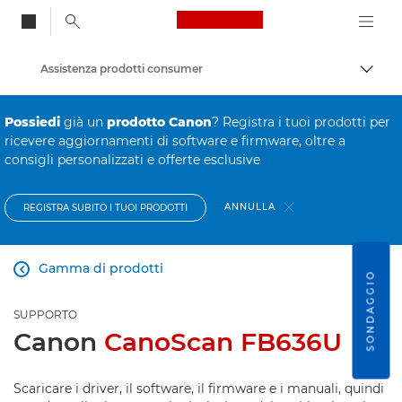
Canon Logo, back to
Assistenza prodotti consumer
Attiv
Canon
Possiedi
già un
prodotto Canon
? Registra i tuoi prodotti per
ricevere aggiornamenti di software e firmware, oltre a
consigli personalizzati e offerte esclusive
ANNULLA
REGISTRA SUBITO I TUOI PRODOTTI
Gamma di prodotti

SONDAGGIO
SUPPORTO
Canon
CanoScan FB636U
Scaricare i driver, il software, il firmware e i manuali, quindi