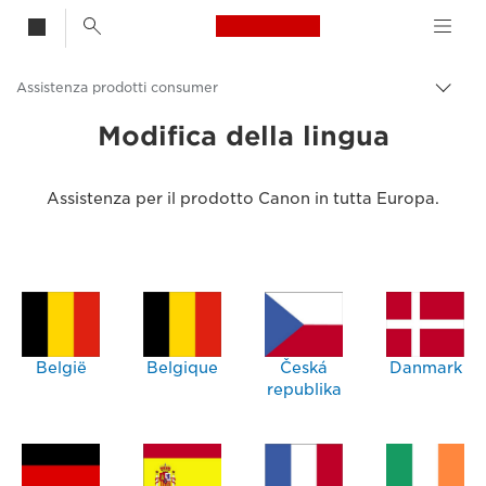
Canon Logo, back t
Assistenza prodotti consumer
Attiv
brea
Canon
Modifica della lingua
Assistenza per il prodotto Canon in tutta Europa.
België
Belgique
Česká
Danmark
republika