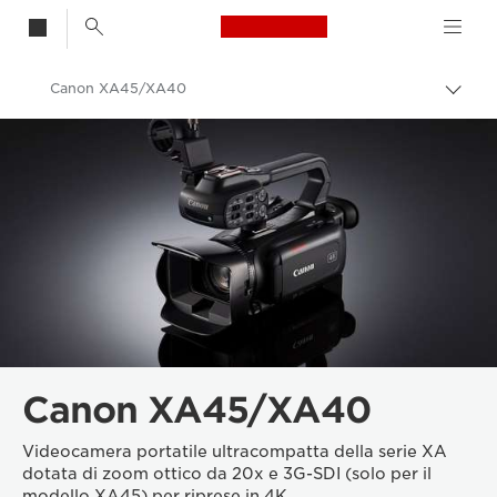
Canon Logo, back t
Canon XA45/XA40
Attiv
brea
Canon
Videocamere
Canon XA45/XA40
Videocamera portatile ultracompatta della serie XA
dotata di zoom ottico da 20x e 3G-SDI (solo per il
modello XA45) per riprese in 4K