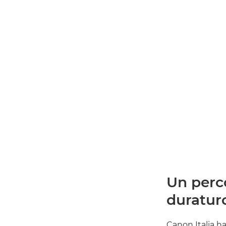
Un perc
duratur
Canon Italia h