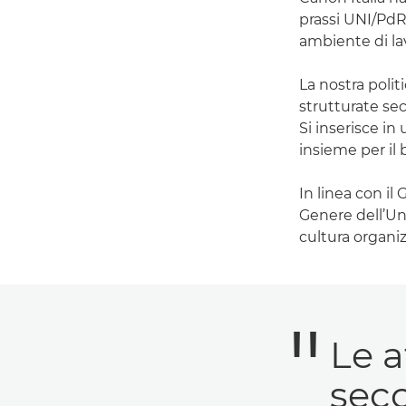
prassi UNI/PdR
ambiente di lav
La nostra polit
strutturate sec
Si inserisce in 
insieme per il 
In linea con il
Genere dell’Un
cultura organiz
Le a
seco