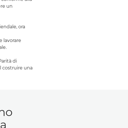
ere un
iendale, ora
 e lavorare
le.
arità di
l costruire una
amo
la