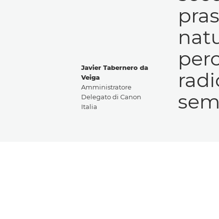
pras
nat
perc
Javier Tabernero da
radi
Veiga
Amministratore
sem
Delegato di Canon
Italia