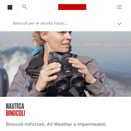
Canon Logo, back t
Binocoli per le attività nautiche e impermeabili
Attiv
brea
Canon
Binocoli
NAUTICA
BINOCOLI
Binocoli rinforzati, All Weather e impermeabili.