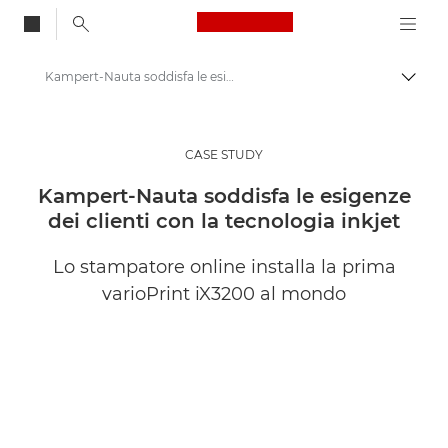
Canon Logo, back to
Kampert-Nauta soddisfa le esigenze dei clienti con la tecnologia inkjet
Attiv
Canon
Soluzioni e servizi
CASE STUDY
Approfondimenti
Kampert-Nauta soddisfa le esigenze
dei clienti con la tecnologia inkjet
Case study
Lo stampatore online installa la prima
varioPrint iX3200 al mondo