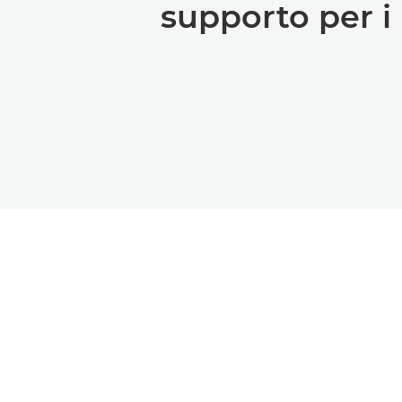
supporto per i
Prodotti
Servizi e soluzioni
Ultimi prodotti
Soluzioni video
professionali
Fotocamere
Soluzioni di imaging
Videocamere
Servizi e soluzioni
Telecamere PTZ