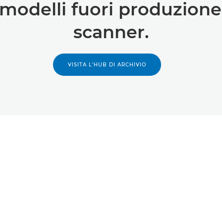
 modelli fuori produzione
scanner.
VISITA L'HUB DI ARCHIVIO
Guida e supporto
Apprendimento e
istruzione
Driver
Storie
Software
Suggerimenti e
Manuali
tecniche
Firmware