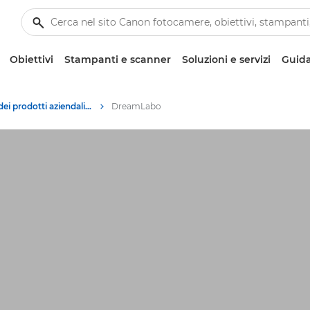
Obiettivi
Stampanti e scanner
Soluzioni e servizi
Guida
Archivio dei prodotti aziendali fuori produzione
DreamLabo