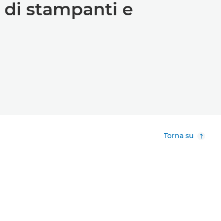
 di stampanti e
Torna su
Informazioni su Canon
Il mio account
Chi siamo
Account Canon
Canon View
Unisciti a Canon Club
Area stampa
Canon Professional
Services
Sostenibilità