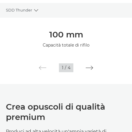
SDD Thunder
Toggle breadcrumbs
Panoramica
100 mm
Capacità totale di rifilo
1
/
4
Crea opuscoli di qualità
premium
Produci ad alta velocità un'ampia varietà di