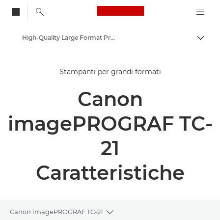
Canon Logo, back to
High-Quality Large Format Printers for CAD/GIS and Stunning Graphics
Attiv
Canon
Stampanti per grandi formati
Soluzioni e servizi
Canon
Prodotti per le aziende
imagePROGRAF TC-
21
Caratteristiche
Canon imagePROGRAF TC-21
Toggle breadcrumbs