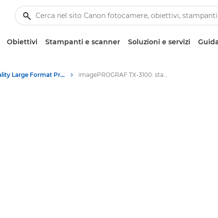
Obiettivi
Stampanti e scanner
Soluzioni e servizi
Guida
High-Quality Large Format Printers for CAD/GIS and Stunning Graphics
imagePROGRAF TX-3100: stampa di grande formato rapida e di qualità