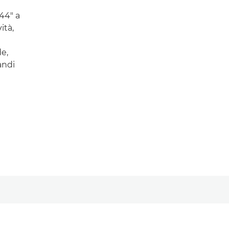
44" a
ità,
e,
andi