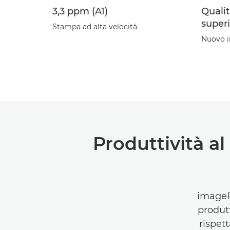
3,3 ppm (A1)
Quali
super
Stampa ad alta velocità
Nuovo i
Produttività a
imageP
produtt
rispet