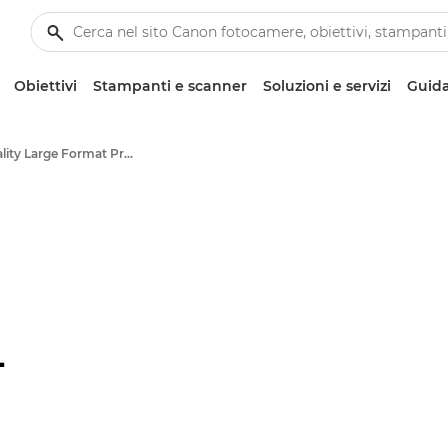
Obiettivi
Stampanti e scanner
Soluzioni e servizi
Guida
High-Quality Large Format Printers for CAD/GIS and Stunning Graphics
-