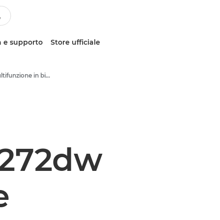
 e supporto
Store ufficiale
Stampanti multifunzione in bianco e nero
F272dw
e