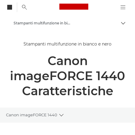
Canon Logo, back to
Stampanti multifunzione in bianco e nero
Attiv
Canon
Stampanti multifunzione in bianco e nero
Soluzioni e servizi
Canon
Prodotti per le aziende
Stampanti e fax professionali
imageFORCE 1440
Stampanti multifunzione - Stampanti all in one
Caratteristiche
Canon imageFORCE 1440
Toggle breadcrumbs
Panoramica