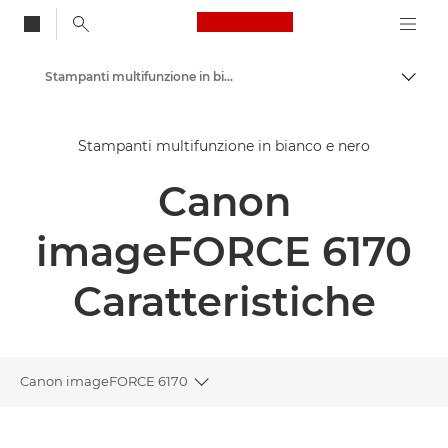
Canon Logo, back to
Stampanti multifunzione in bianco e nero
Attiv
Canon
Stampanti multifunzione in bianco e nero
Soluzioni e servizi
Canon
Prodotti per le aziende
Stampanti e fax professionali
imageFORCE 6170
Stampanti multifunzione - Stampanti all in one
Caratteristiche
Canon imageFORCE 6170
Toggle breadcrumbs
Panoramica