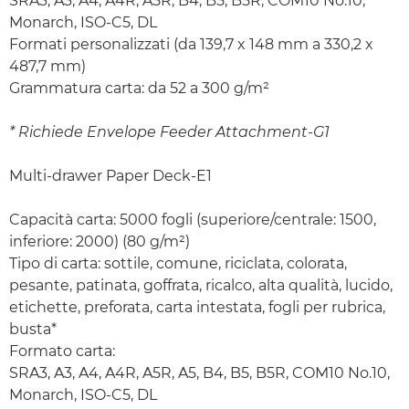
SRA3, A3, A4, A4R, A5R, B4, B5, B5R, COM10 No.10,
Monarch, ISO-C5, DL
Formati personalizzati (da 139,7 x 148 mm a 330,2 x
487,7 mm)
Grammatura carta: da 52 a 300 g/m²
* Richiede Envelope Feeder Attachment-G1
Multi-drawer Paper Deck-E1
Capacità carta: 5000 fogli (superiore/centrale: 1500,
inferiore: 2000) (80 g/m²)
Tipo di carta: sottile, comune, riciclata, colorata,
pesante, patinata, goffrata, ricalco, alta qualità, lucido,
etichette, preforata, carta intestata, fogli per rubrica,
busta*
Formato carta:
SRA3, A3, A4, A4R, A5R, A5, B4, B5, B5R, COM10 No.10,
Monarch, ISO-C5, DL