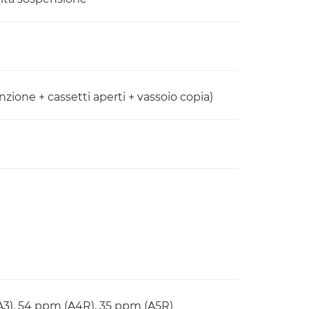
zione + cassetti aperti + vassoio copia)
A3), 54 ppm (A4R), 35 ppm (A5R)