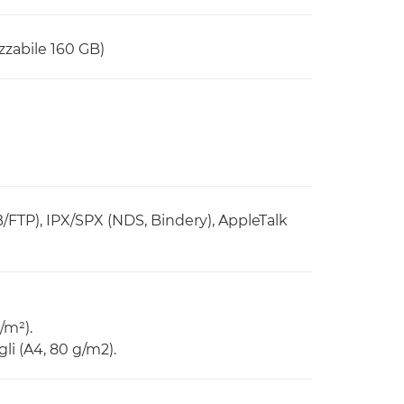
izzabile 160 GB)
FTP), IPX/SPX (NDS, Bindery), AppleTalk
/m²).
li (A4, 80 g/m2).