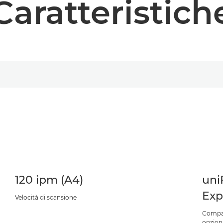
Caratteristich
120 ipm (A4)
uni
Exp
Velocità di scansione
Compat
opzion