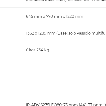
645 mm x 770 mm x 1220 mm
1362 x 1289 mm (Base: solo vassoio multifun
Circa 234 kg
iR-ADV 6275i EQ80: 75 ppm (A4), 37 ppm (