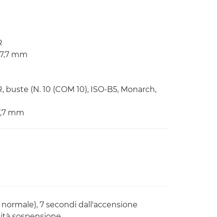
R
487,7 mm
R, buste (N. 10 (COM 10), ISO-B5, Monarch,
87,7 mm
 normale), 7 secondi dall'accensione
lità sospensione