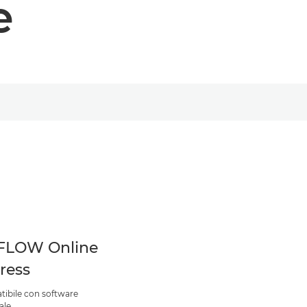
e
FLOW Online
ress
ibile con software
ale