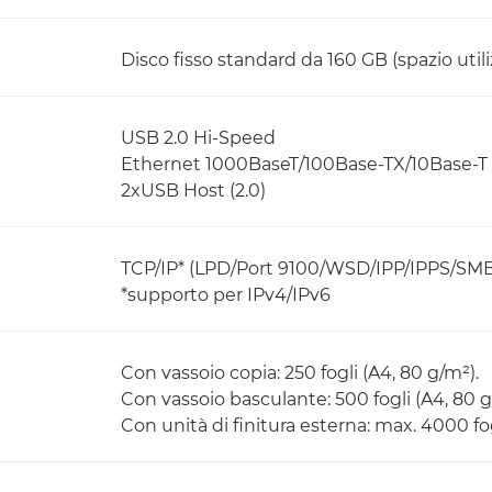
Disco fisso standard da 160 GB (spazio util
USB 2.0 Hi-Speed
Ethernet 1000BaseT/100Base-TX/10Base-T
2xUSB Host (2.0)
TCP/IP* (LPD/Port 9100/WSD/IPP/IPPS/SMB/
*supporto per IPv4/IPv6
Con vassoio copia: 250 fogli (A4, 80 g/m²).
Con vassoio basculante: 500 fogli (A4, 80 g
Con unità di finitura esterna: max. 4000 fog