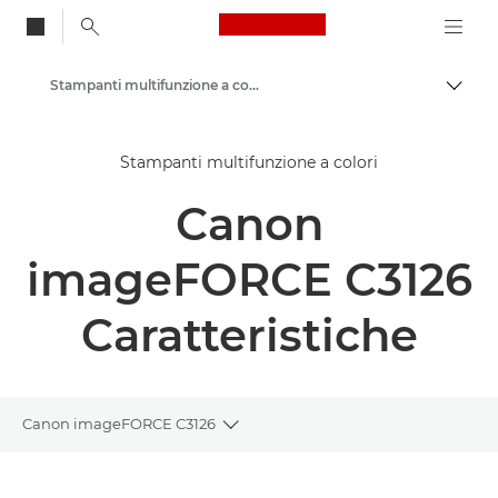
Canon Logo, back to
Stampanti multifunzione a colori
Attiv
Canon
Stampanti multifunzione a colori
Soluzioni e servizi
Canon
Prodotti per le aziende
Stampanti e fax professionali
imageFORCE C3126
Stampanti multifunzione - Stampanti all in one
Caratteristiche
Canon imageFORCE C3126
Toggle breadcrumbs
Panoramica