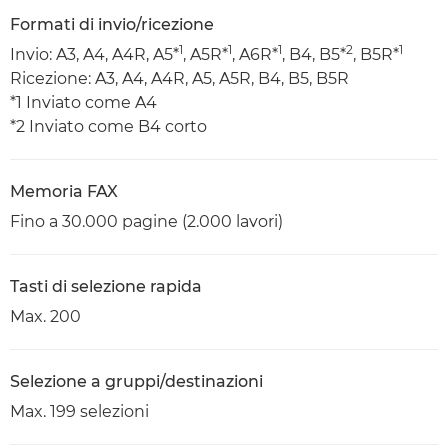
Formati di invio/ricezione
1
1
1
2
1
Invio: A3, A4, A4R, A5*
, A5R*
, A6R*
, B4, B5*
, B5R*
Ricezione: A3, A4, A4R, A5, A5R, B4, B5, B5R
*1 Inviato come A4
*2 Inviato come B4 corto
Memoria FAX
Fino a 30.000 pagine (2.000 lavori)
Tasti di selezione rapida
Max. 200
Selezione a gruppi/destinazioni
Max. 199 selezioni