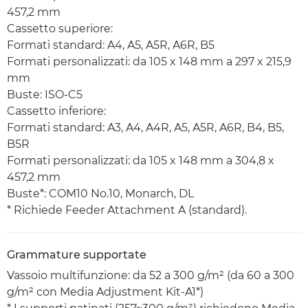
457,2 mm
Cassetto superiore:
Formati standard: A4, A5, A5R, A6R, B5
Formati personalizzati: da 105 x 148 mm a 297 x 215,9
mm
Buste: ISO-C5
Cassetto inferiore:
Formati standard: A3, A4, A4R, A5, A5R, A6R, B4, B5,
B5R
Formati personalizzati: da 105 x 148 mm a 304,8 x
457,2 mm
Buste*: COM10 No.10, Monarch, DL
* Richiede Feeder Attachment A (standard).
Grammature supportate
Vassoio multifunzione: da 52 a 300 g/m² (da 60 a 300
g/m² con Media Adjustment Kit-A1*)