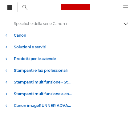
Canon Logo, back to
Specifiche della serie Canon imageRUNNER ADVANCE DX C3800
Attiv
Canon
Soluzioni e servizi
Prodotti per le aziende
Stampanti e fax professionali
Stampanti multifunzione - Stampanti all in one
Stampanti multifunzione a colori
Canon imageRUNNER ADVANCE DX serie C3800