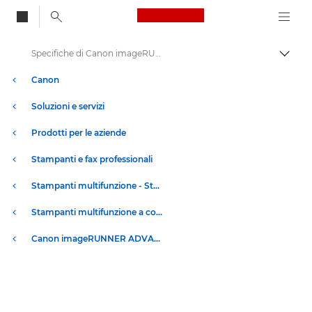
Canon Logo, back to
Specifiche di Canon imageRUNNER ADVANCE DX serie C478
Attiv
Canon
Soluzioni e servizi
Prodotti per le aziende
Stampanti e fax professionali
Stampanti multifunzione - Stampanti all in one
Stampanti multifunzione a colori
Canon imageRUNNER ADVANCE DX serie C478