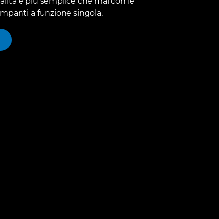
lità è più semplice che mai con le
ampanti a funzione singola.