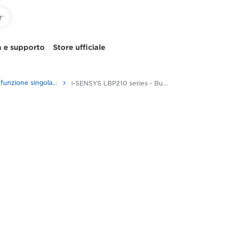
 e supporto
Store ufficiale
Stampanti a funzione singola in bianco e nero
i-SENSYS LBP210 series - Business Printers & Fax Machines