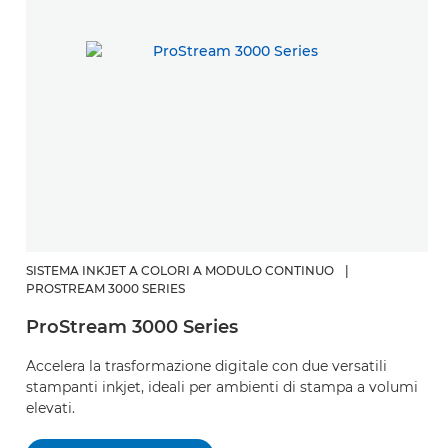
SISTEMA INKJET A COLORI A MODULO CONTINUO
|
S
PROSTREAM 3000 SERIES
S
ProStream 3000 Series
En
Accelera la trasformazione digitale con due versatili
pr
stampanti inkjet, ideali per ambienti di stampa a volumi
d
elevati.