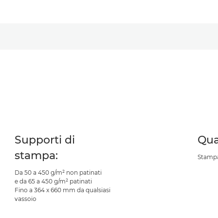
Supporti di
Qua
stampa:
Stampa
Da 50 a 450 g/m² non patinati
e da 65 a 450 g/m² patinati
Fino a 364 x 660 mm da qualsiasi
vassoio