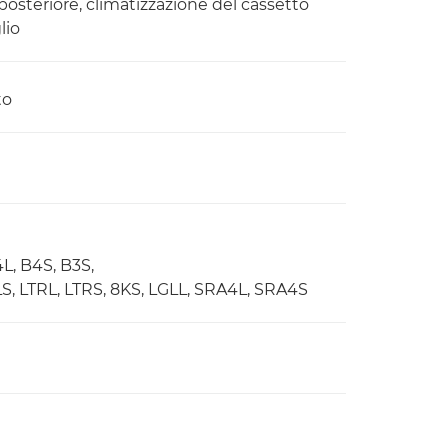
osteriore, climatizzazione del cassetto
lio
to
L, B4S, B3S,
, LGLS, LTRL, LTRS, 8KS, LGLL, SRA4L, SRA4S