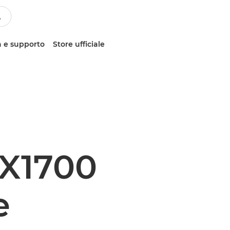
 e supporto
Store ufficiale
iX1700
e